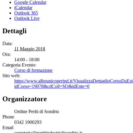
Google Calendar
iCalendar
Outlook 365
Outlook Live
Dettagli
Data:
11 Maggio 2018
Ora:
14:00 - 18:00
Categoria Evento:
Corso di formazione
Sito web:
https://www.albounicoperind.it/VisualizzaDettaglioCorsoDaEs
idCorso=19078&cdColl=SO&idEnte=0
Organizzatore
Ordine Periti di Sondrio
Phone
0342 1900293
Email
segreteria@peritiindustrialisondrio.it