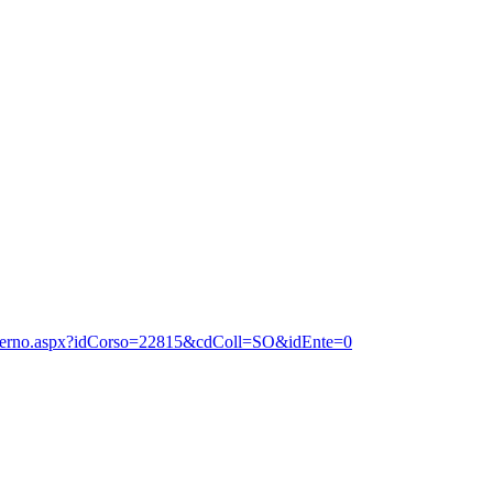
aEsterno.aspx?idCorso=22815&cdColl=SO&idEnte=0