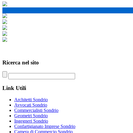
Ricerca nel
sito
Link
Utili
Architetti Sondrio
Avvocati Sondrio
Commercialisti Sondrio
Geometri Sondrio
Ingegneri Sondrio
Confartigianato Imprese Sondrio
Camera di Commercio Sondrio