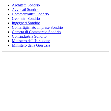
Architetti Sondrio
Avvocati Sondrio
Commercialisti Sondrio
Geometri Sondrio
Ingegneri Sondrio
Confartigianato Imprese Sondrio
Camera di Commercio Sondrio
Confindustria Sondrio
Ministero dell’Istruzione
Ministero della Giustizia